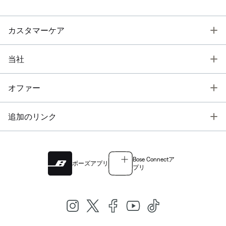
T
カスタマーケア
T
当社
T
オファー
T
追加のリンク
Bose Connectア
ボーズアプリ
プリ