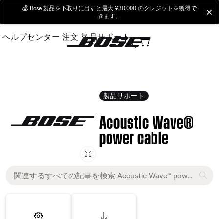
Skip
💰
Bose 製品を下取りに出すと最大 ¥30,000 のクレジットを獲得で
cl
きます。
to
Main
ヘルプセンター
注文
製品サポート
製品サポート
Acoustic Wave®
power cable