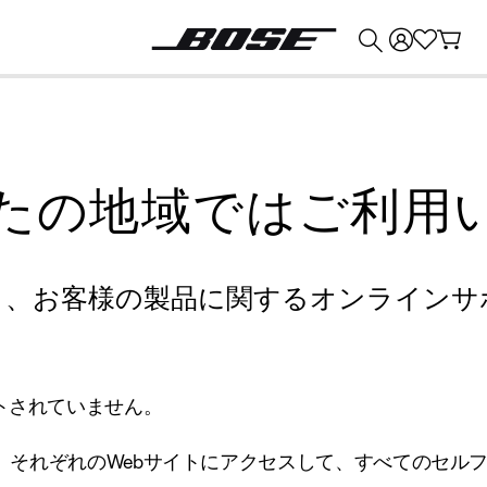
💰
Bose 製品を下取りに出すと最大 ¥30,000 のクレジットを獲得できます。
たの地域ではご利用
り、お客様の製品に関するオンラインサ
トされていません。
、それぞれのWebサイトにアクセスして、すべてのセル