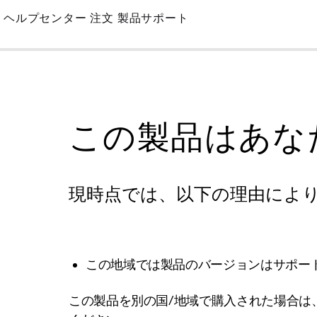
Skip
ヘルプセンター
注文
製品サポート
to
Main
この製品はあな
現時点では、以下の理由によ
この地域では製品のバージョンはサポー
この製品を別の国/地域で購入された場合は