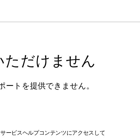
cl
いただけません
ポートを提供できません。
フサービスヘルプコンテンツにアクセスして