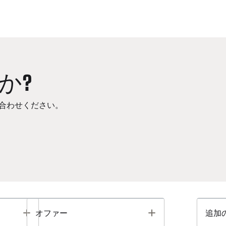
か?
合わせください。
Toggle
Toggle
オファー
追加