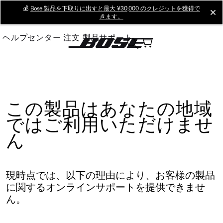
Skip
💰
Bose 製品を下取りに出すと最大 ¥30,000 のクレジットを獲得で
cl
きます。
to
Main
ヘルプセンター
注文
製品サポート
この製品はあなたの地域
ではご利用いただけませ
ん
現時点では、以下の理由により、お客様の製品
に関するオンラインサポートを提供できませ
ん。