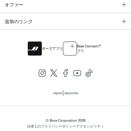
T
オファー
T
追加のリンク
Bose Connectア
ボーズアプリ
プリ
|
Japan
Japanese
© Bose Corporation 2026
法律上の
プライバシーポリシー
アクセシビリティ