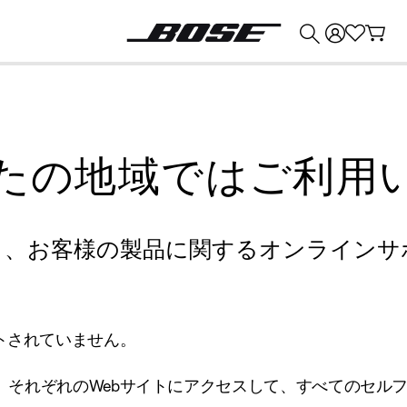
💰
Bose 製品を下取りに出すと最大 ¥30,000 のクレジットを獲得できます。
たの地域ではご利用
り、お客様の製品に関するオンラインサ
トされていません。
、それぞれのWebサイトにアクセスして、すべてのセル