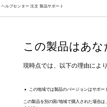
Skip
ヘルプセンター
注文
製品サポート
to
Main
この製品はあな
現時点では、以下の理由によ
この地域では製品のバージョンはサポー
この製品を別の国/地域で購入された場合は