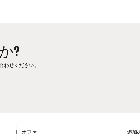
か?
合わせください。
Toggle
Toggle
オファー
追加