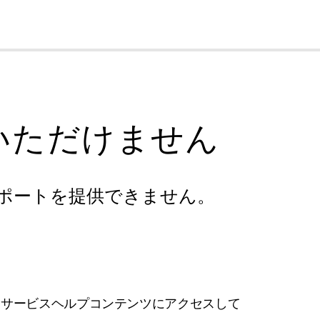
cl
いただけません
ポートを提供できません。
フサービスヘルプコンテンツにアクセスして