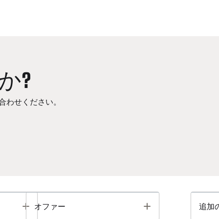
か?
合わせください。
Toggle
Toggle
オファー
追加