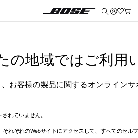
💰
Bose 製品を下取りに出すと最大 ¥30,000 のクレジットを獲得できます。
たの地域ではご利用
り、お客様の製品に関するオンラインサ
トされていません。
、それぞれのWebサイトにアクセスして、すべてのセル