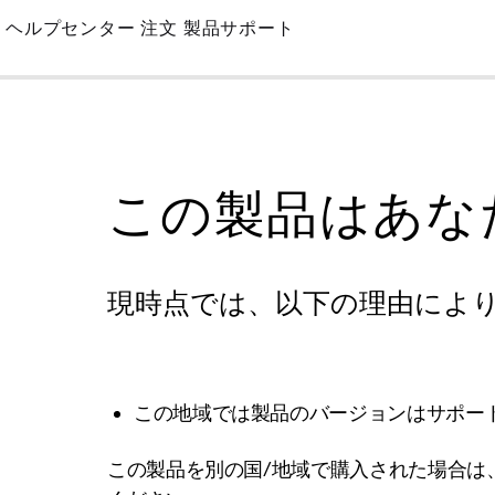
Skip
ヘルプセンター
注文
製品サポート
to
Main
この製品はあな
現時点では、以下の理由によ
この地域では製品のバージョンはサポー
この製品を別の国/地域で購入された場合は