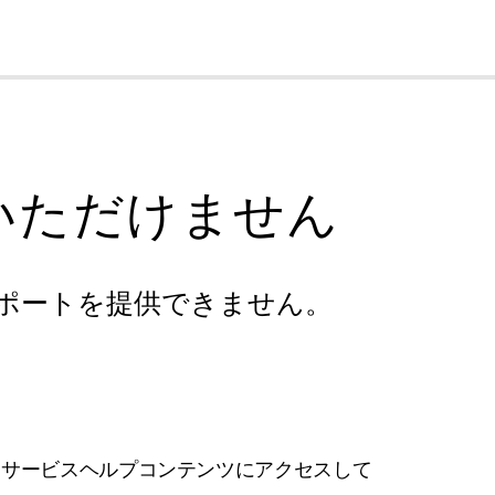
cl
いただけません
ポートを提供できません。
フサービスヘルプコンテンツにアクセスして