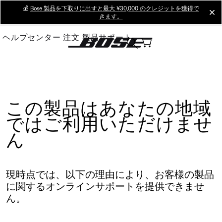
Skip
💰
Bose 製品を下取りに出すと最大 ¥30,000 のクレジットを獲得で
cl
きます。
to
Main
ヘルプセンター
注文
製品サポート
この製品はあなたの地域
ではご利用いただけませ
ん
現時点では、以下の理由により、お客様の製品
に関するオンラインサポートを提供できませ
ん。