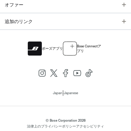
T
オファー
T
追加のリンク
Bose Connectア
ボーズアプリ
プリ
|
Japan
Japanese
© Bose Corporation 2026
法律上の
プライバシーポリシー
アクセシビリティ