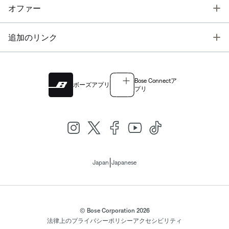
T
オファー
T
追加のリンク
Bose Connectア
ボーズアプリ
プリ
|
Japan
Japanese
© Bose Corporation 2026
法律上の
プライバシーポリシー
アクセシビリティ