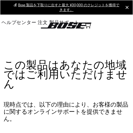
Skip
💰
Bose 製品を下取りに出すと最大 ¥30,000 のクレジットを獲得で
cl
きます。
to
Main
ヘルプセンター
注文
製品サポート
この製品はあなたの地域
ではご利用いただけませ
ん
現時点では、以下の理由により、お客様の製品
に関するオンラインサポートを提供できませ
ん。