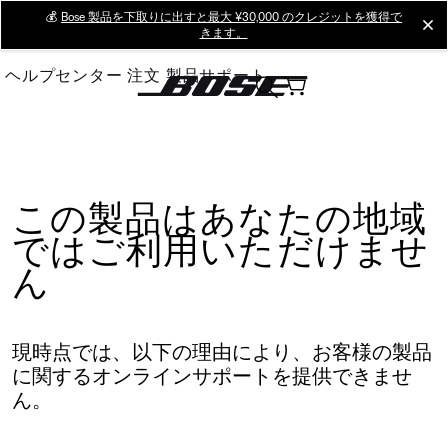
Skip
💰
Bose 製品を下取りに出すと最大 ¥30,000 のクレジットを獲得で
cl
きます。
to
Main
ヘルプセンター
注文
製品サポート
この製品はあなたの地域
ではご利用いただけませ
ん
現時点では、以下の理由により、お客様の製品
に関するオンラインサポートを提供できませ
ん。