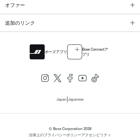
T
オファー
T
追加のリンク
Bose Connectア
ボーズアプリ
プリ
|
Japan
Japanese
© Bose Corporation 2026
法律上の
プライバシーポリシー
アクセシビリティ