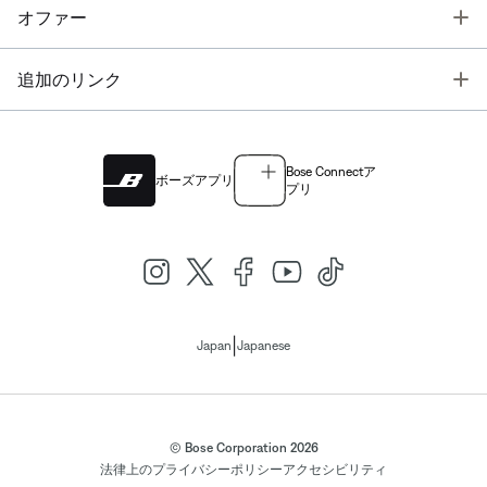
T
オファー
T
追加のリンク
Bose Connectア
ボーズアプリ
プリ
|
Japan
Japanese
© Bose Corporation 2026
法律上の
プライバシーポリシー
アクセシビリティ