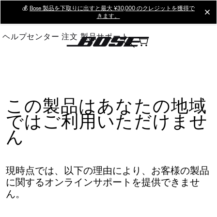
Skip
💰
Bose 製品を下取りに出すと最大 ¥30,000 のクレジットを獲得で
cl
きます。
to
Main
ヘルプセンター
注文
製品サポート
この製品はあなたの地域
ではご利用いただけませ
ん
現時点では、以下の理由により、お客様の製品
に関するオンラインサポートを提供できませ
ん。