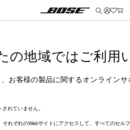
💰
Bose 製品を下取りに出すと最大 ¥30,000 のクレジットを獲得できます。
たの地域ではご利用
り、お客様の製品に関するオンラインサ
トされていません。
、それぞれのWebサイトにアクセスして、すべてのセル