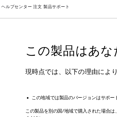
Skip
ヘルプセンター
注文
製品サポート
to
Main
この製品はあな
現時点では、以下の理由によ
この地域では製品のバージョンはサポー
この製品を別の国/地域で購入された場合は