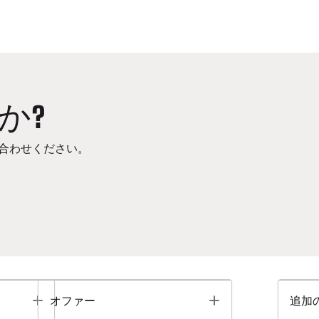
か?
合わせください。
Toggle
Toggle
オファー
追加