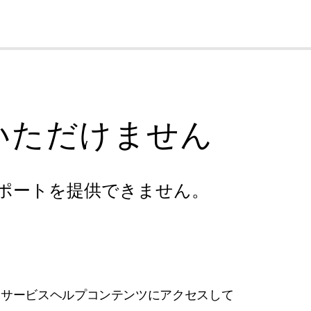
cl
いただけません
ポートを提供できません。
フサービスヘルプコンテンツにアクセスして