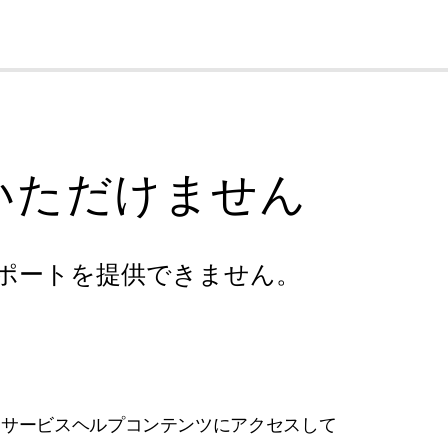
cl
いただけません
ポートを提供できません。
フサービスヘルプコンテンツにアクセスして