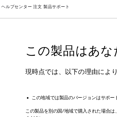
Skip
ヘルプセンター
注文
製品サポート
to
Main
この製品はあな
現時点では、以下の理由によ
この地域では製品のバージョンはサポー
この製品を別の国/地域で購入された場合は