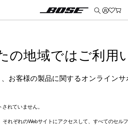
💰
Bose 製品を下取りに出すと最大 ¥30,000 のクレジットを獲得できます。
たの地域ではご利用
り、お客様の製品に関するオンラインサ
トされていません。
、それぞれのWebサイトにアクセスして、すべてのセル