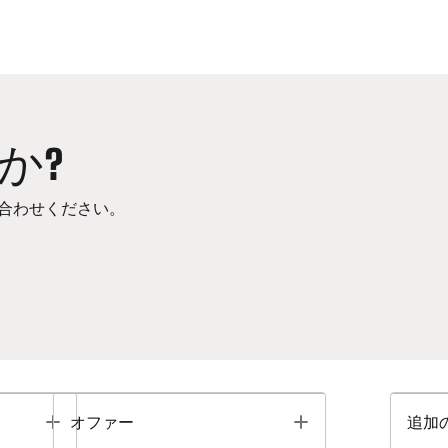
か?
合わせください。
Toggle
Toggle
オファー
追加