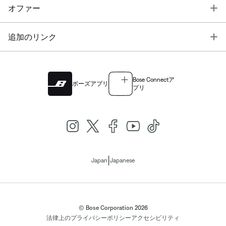
T
オファー
T
追加のリンク
Bose Connectア
ボーズアプリ
プリ
|
Japan
Japanese
© Bose Corporation 2026
法律上の
プライバシーポリシー
アクセシビリティ