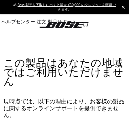
Skip
💰
Bose 製品を下取りに出すと最大 ¥30,000 のクレジットを獲得で
cl
きます。
to
Main
ヘルプセンター
注文
製品サポート
この製品はあなたの地域
ではご利用いただけませ
ん
現時点では、以下の理由により、お客様の製品
に関するオンラインサポートを提供できませ
ん。