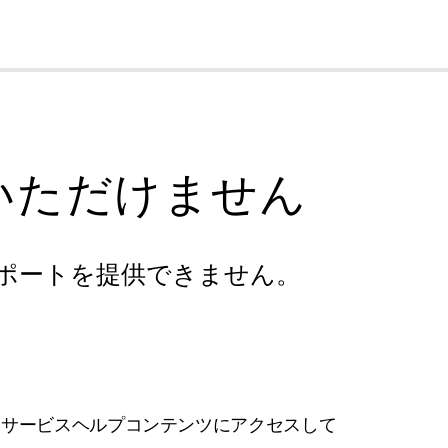
cl
いただけません
ポートを提供できません。
フサービスヘルプコンテンツにアクセスして