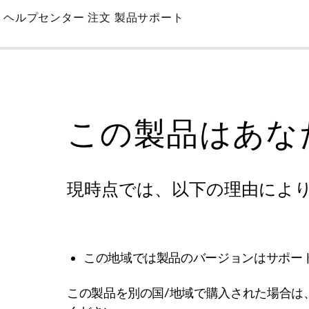
Skip
ヘルプセンター
注文
製品サポート
to
Main
この製品はあな
現時点では、以下の理由によ
この地域では製品のバージョンはサポー
この製品を別の国/地域で購入された場合は