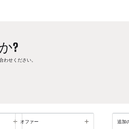
か?
合わせください。
Toggle
Toggle
オファー
追加