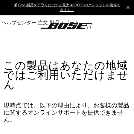
Skip
💰
Bose 製品を下取りに出すと最大 ¥30,000 のクレジットを獲得で
cl
きます。
to
Main
ヘルプセンター
注文
製品サポート
この製品はあなたの地域
ではご利用いただけませ
ん
現時点では、以下の理由により、お客様の製品
に関するオンラインサポートを提供できませ
ん。