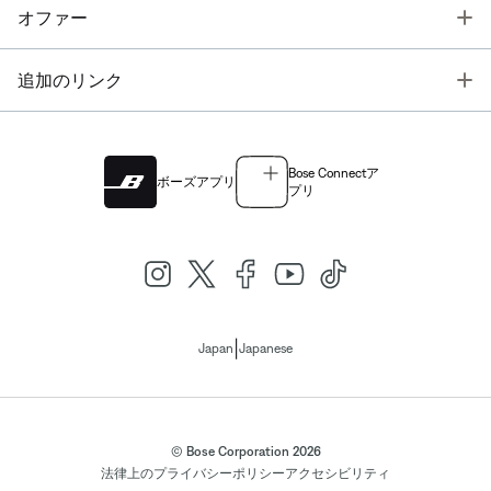
T
オファー
T
追加のリンク
Bose Connectア
ボーズアプリ
プリ
|
Japan
Japanese
© Bose Corporation 2026
法律上の
プライバシーポリシー
アクセシビリティ