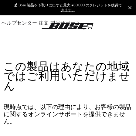
Skip
💰
Bose 製品を下取りに出すと最大 ¥30,000 のクレジットを獲得で
cl
きます。
to
Main
ヘルプセンター
注文
製品サポート
この製品はあなたの地域
ではご利用いただけませ
ん
現時点では、以下の理由により、お客様の製品
に関するオンラインサポートを提供できませ
ん。