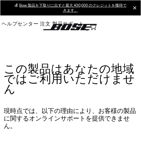
Skip
💰
Bose 製品を下取りに出すと最大 ¥30,000 のクレジットを獲得で
cl
きます。
to
Main
ヘルプセンター
注文
製品サポート
この製品はあなたの地域
ではご利用いただけませ
ん
現時点では、以下の理由により、お客様の製品
に関するオンラインサポートを提供できませ
ん。