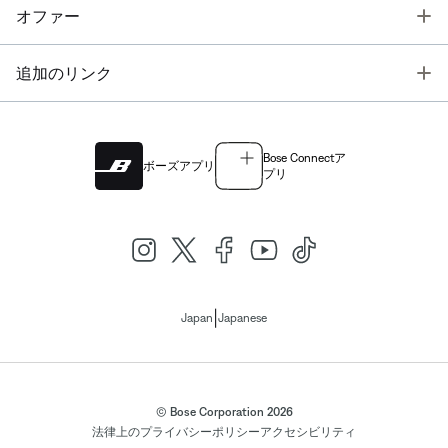
T
オファー
T
追加のリンク
Bose Connectア
ボーズアプリ
プリ
|
Japan
Japanese
© Bose Corporation 2026
法律上の
プライバシーポリシー
アクセシビリティ