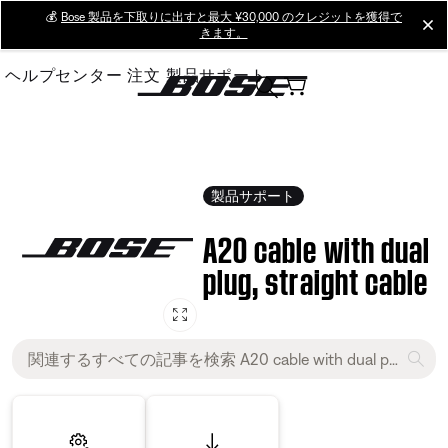
Skip
💰
Bose 製品を下取りに出すと最大 ¥30,000 のクレジットを獲得で
cl
きます。
to
Main
ヘルプセンター
注文
製品サポート
製品サポート
A20 cable with dual
plug, straight cable