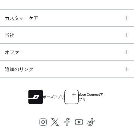
T
カスタマーケア
T
当社
T
オファー
T
追加のリンク
Bose Connectア
ボーズアプリ
プリ