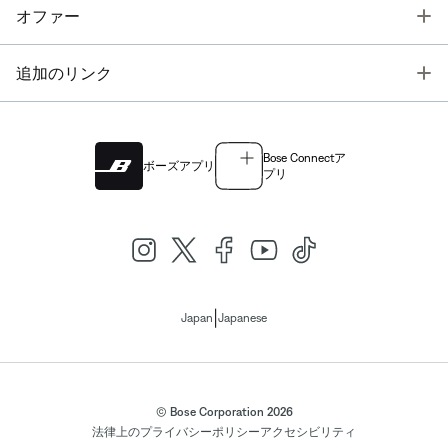
T
オファー
T
追加のリンク
Bose Connectア
ボーズアプリ
プリ
|
Japan
Japanese
© Bose Corporation 2026
法律上の
プライバシーポリシー
アクセシビリティ