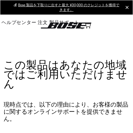
Skip
💰
Bose 製品を下取りに出すと最大 ¥30,000 のクレジットを獲得で
cl
きます。
to
Main
ヘルプセンター
注文
製品サポート
この製品はあなたの地域
ではご利用いただけませ
ん
現時点では、以下の理由により、お客様の製品
に関するオンラインサポートを提供できませ
ん。