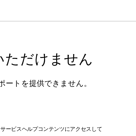
cl
いただけません
ポートを提供できません。
フサービスヘルプコンテンツにアクセスして