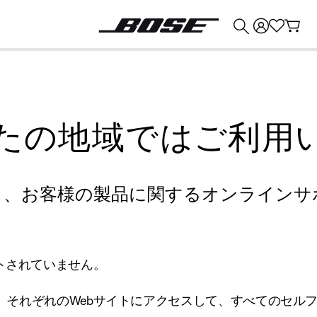
💰
Bose 製品を下取りに出すと最大 ¥30,000 のクレジットを獲得できます。
たの地域ではご利用
り、お客様の製品に関するオンラインサ
トされていません。
、それぞれのWebサイトにアクセスして、すべてのセル