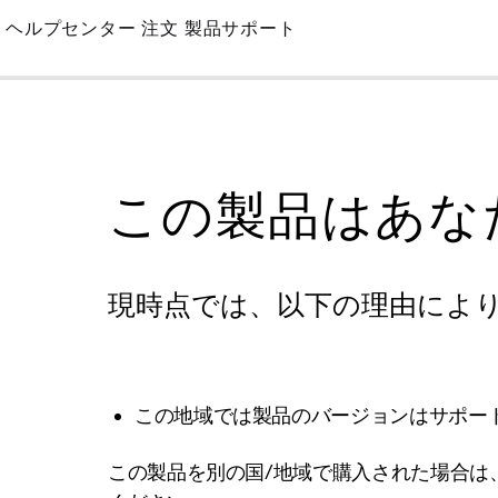
Skip
ヘルプセンター
注文
製品サポート
to
Main
この製品はあな
現時点では、以下の理由によ
この地域では製品のバージョンはサポー
この製品を別の国/地域で購入された場合は