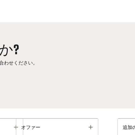
か?
合わせください。
Toggle
Toggle
オファー
追加