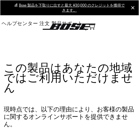
Skip
💰
Bose 製品を下取りに出すと最大 ¥30,000 のクレジットを獲得で
cl
きます。
to
Main
ヘルプセンター
注文
製品サポート
この製品はあなたの地域
ではご利用いただけませ
ん
現時点では、以下の理由により、お客様の製品
に関するオンラインサポートを提供できませ
ん。