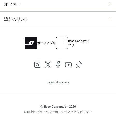
T
オファー
T
追加のリンク
Bose Connectア
ボーズアプリ
プリ
|
Japan
Japanese
© Bose Corporation 2026
法律上の
プライバシーポリシー
アクセシビリティ