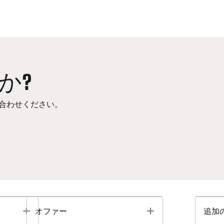
か?
合わせください。
Toggle
Toggle
オファー
追加