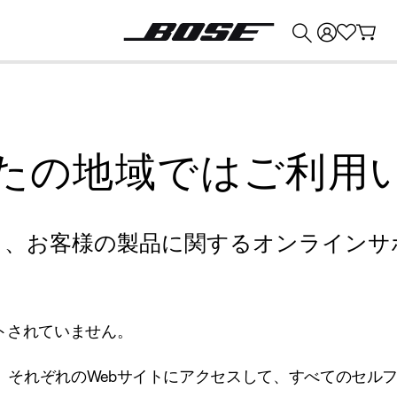
💰
Bose 製品を下取りに出すと最大 ¥30,000 のクレジットを獲得できます。
たの地域ではご利用
り、お客様の製品に関するオンラインサ
トされていません。
、それぞれのWebサイトにアクセスして、すべてのセル