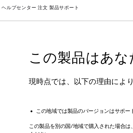
Skip
ヘルプセンター
注文
製品サポート
to
Main
この製品はあな
現時点では、以下の理由によ
この地域では製品のバージョンはサポー
この製品を別の国/地域で購入された場合は