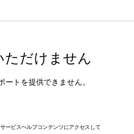
cl
いただけません
ポートを提供できません。
フサービスヘルプコンテンツにアクセスして