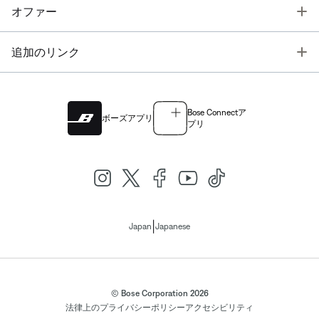
T
オファー
T
追加のリンク
Bose Connectア
ボーズアプリ
プリ
|
Japan
Japanese
© Bose Corporation 2026
法律上の
プライバシーポリシー
アクセシビリティ