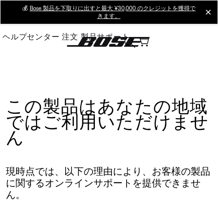
Skip
💰
Bose 製品を下取りに出すと最大 ¥30,000 のクレジットを獲得で
cl
きます。
to
Main
ヘルプセンター
注文
製品サポート
この製品はあなたの地域
ではご利用いただけませ
ん
現時点では、以下の理由により、お客様の製品
に関するオンラインサポートを提供できませ
ん。