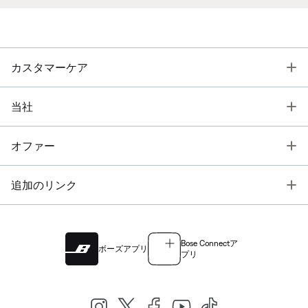
T
カスタマーケア
T
当社
T
オファー
T
追加のリンク
Bose Connectア
ボーズアプリ
プリ