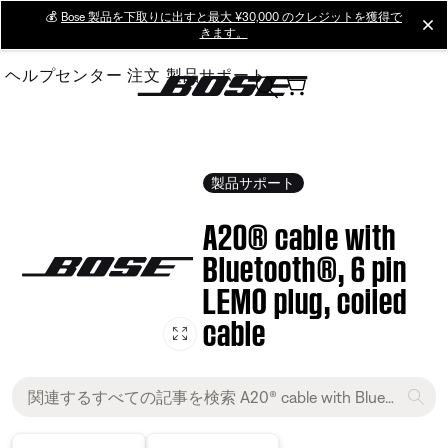
Skip
💰
Bose 製品を下取りに出すと最大 ¥30,000 のクレジットを獲得で
cl
きます。
to
Main
ヘルプセンター
注文
製品サポート
製品サポート
A20® cable with
Bluetooth®, 6 pin
LEMO plug, coiled
cable