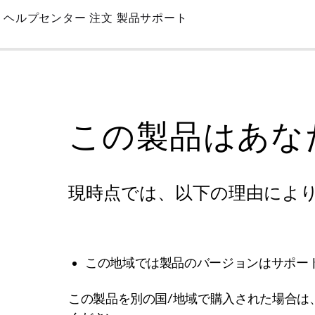
Skip
ヘルプセンター
注文
製品サポート
to
Main
この製品はあな
現時点では、以下の理由によ
この地域では製品のバージョンはサポー
この製品を別の国/地域で購入された場合は