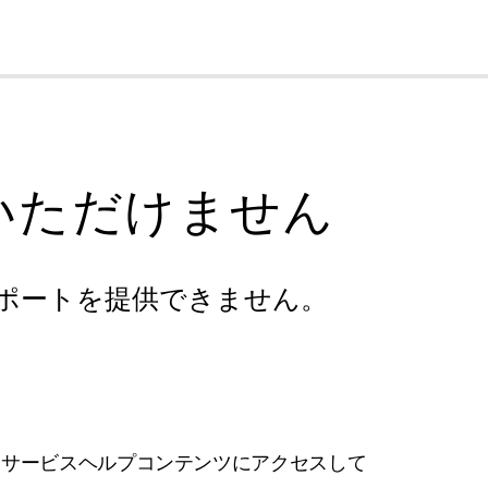
cl
いただけません
ポートを提供できません。
フサービスヘルプコンテンツにアクセスして