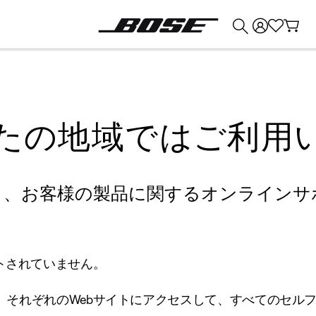
💰
Bose 製品を下取りに出すと最大 ¥30,000 のクレジットを獲得できます。
たの地域ではご利用
り、お客様の製品に関するオンラインサ
トされていません。
、それぞれのWebサイトにアクセスして、すべてのセル