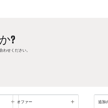
か?
合わせください。
Toggle
Toggle
オファー
追加