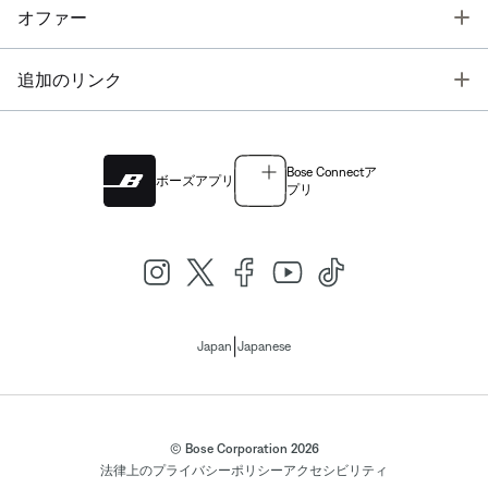
T
オファー
T
追加のリンク
Bose Connectア
ボーズアプリ
プリ
|
Japan
Japanese
© Bose Corporation 2026
法律上の
プライバシーポリシー
アクセシビリティ