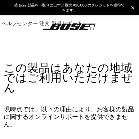
Skip
💰
Bose 製品を下取りに出すと最大 ¥30,000 のクレジットを獲得で
cl
きます。
to
Main
ヘルプセンター
注文
製品サポート
この製品はあなたの地域
ではご利用いただけませ
ん
現時点では、以下の理由により、お客様の製品
に関するオンラインサポートを提供できませ
ん。