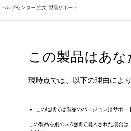
Skip
ヘルプセンター
注文
製品サポート
to
Main
この製品はあな
現時点では、以下の理由によ
この地域では製品のバージョンはサポー
この製品を別の国/地域で購入された場合は