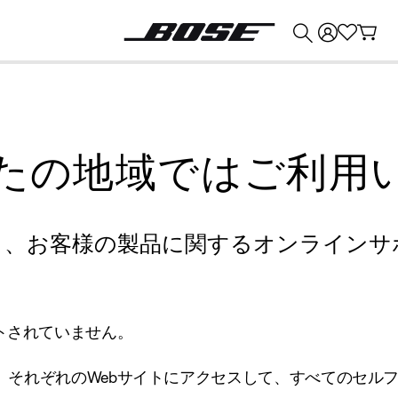
💰
Bose 製品を下取りに出すと最大 ¥30,000 のクレジットを獲得できます。
たの地域ではご利用
り、お客様の製品に関するオンラインサ
トされていません。
、それぞれのWebサイトにアクセスして、すべてのセル