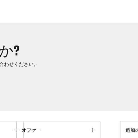
か?
合わせください。
Toggle
Toggle
オファー
追加