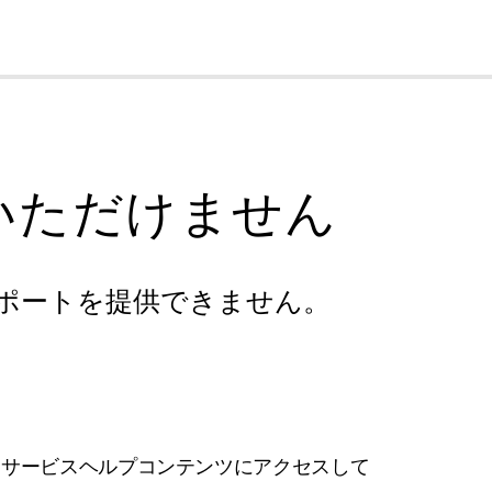
cl
いただけません
ポートを提供できません。
フサービスヘルプコンテンツにアクセスして