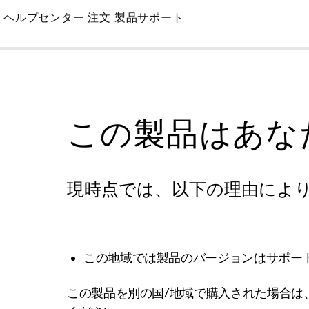
Skip
ヘルプセンター
注文
製品サポート
to
Main
この製品はあな
現時点では、以下の理由によ
この地域では製品のバージョンはサポー
この製品を別の国/地域で購入された場合は