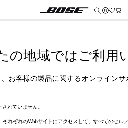
💰
Bose 製品を下取りに出すと最大 ¥30,000 のクレジットを獲得できます。
たの地域ではご利用
り、お客様の製品に関するオンラインサ
トされていません。
、それぞれのWebサイトにアクセスして、すべてのセル