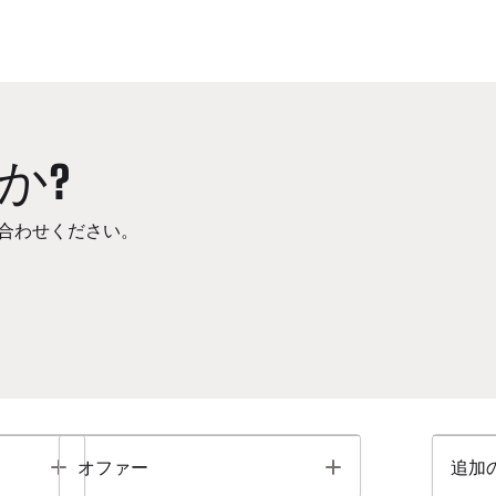
か?
合わせください。
Toggle
Toggle
オファー
追加