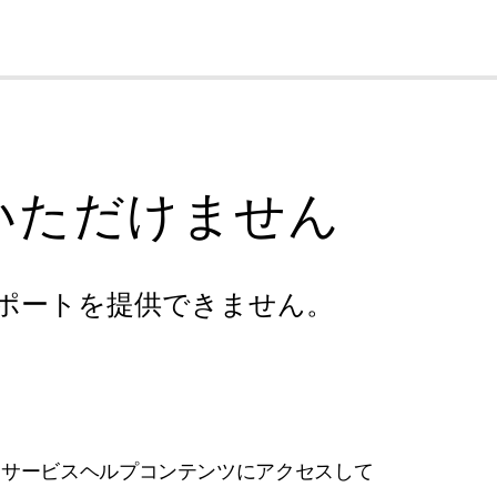
cl
いただけません
ポートを提供できません。
フサービスヘルプコンテンツにアクセスして