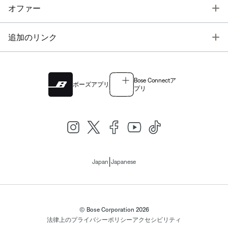
T
オファー
T
追加のリンク
Bose Connectア
ボーズアプリ
プリ
|
Japan
Japanese
© Bose Corporation 2026
法律上の
プライバシーポリシー
アクセシビリティ