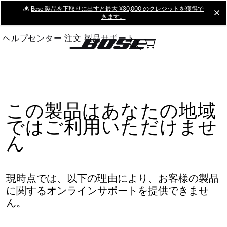
Skip
💰
Bose 製品を下取りに出すと最大 ¥30,000 のクレジットを獲得で
cl
きます。
to
Main
ヘルプセンター
注文
製品サポート
この製品はあなたの地域
ではご利用いただけませ
ん
現時点では、以下の理由により、お客様の製品
に関するオンラインサポートを提供できませ
ん。