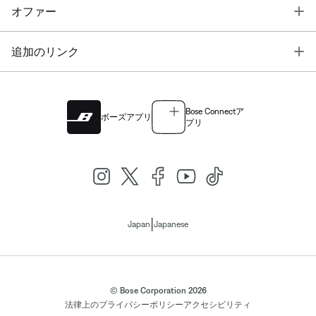
T
オファー
T
追加のリンク
Bose Connectア
ボーズアプリ
プリ
|
Japan
Japanese
© Bose Corporation 2026
法律上の
プライバシーポリシー
アクセシビリティ