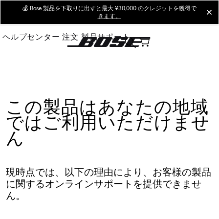
Skip
💰
Bose 製品を下取りに出すと最大 ¥30,000 のクレジットを獲得で
cl
きます。
to
Main
ヘルプセンター
注文
製品サポート
この製品はあなたの地域
ではご利用いただけませ
ん
現時点では、以下の理由により、お客様の製品
に関するオンラインサポートを提供できませ
ん。