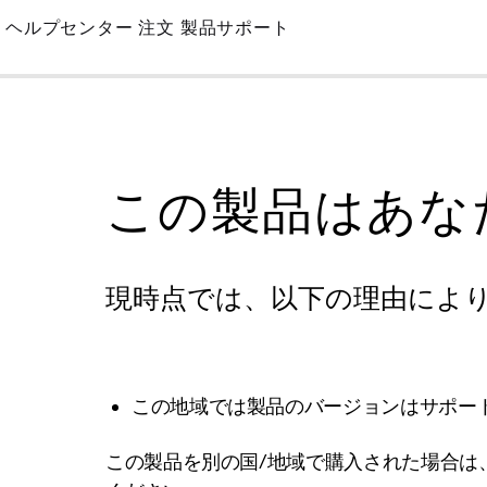
Skip
ヘルプセンター
注文
製品サポート
to
Main
この製品はあな
現時点では、以下の理由によ
この地域では製品のバージョンはサポー
この製品を別の国/地域で購入された場合は