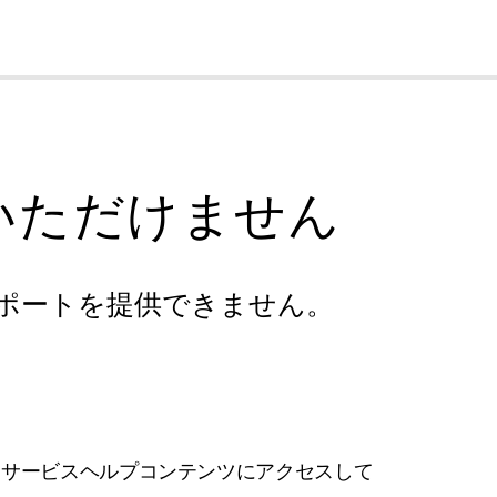
cl
いただけません
ポートを提供できません。
フサービスヘルプコンテンツにアクセスして