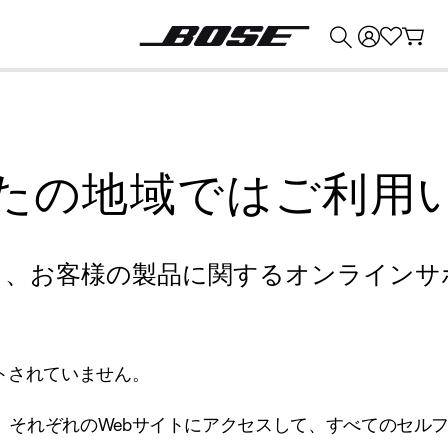
💰
Bose 製品を下取りに出すと最大 ¥30,000 のクレジットを獲得できます。
たの地域ではご利用
り、お客様の製品に関するオンラインサ
トされていません。
、それぞれのWebサイトにアクセスして、すべてのセル