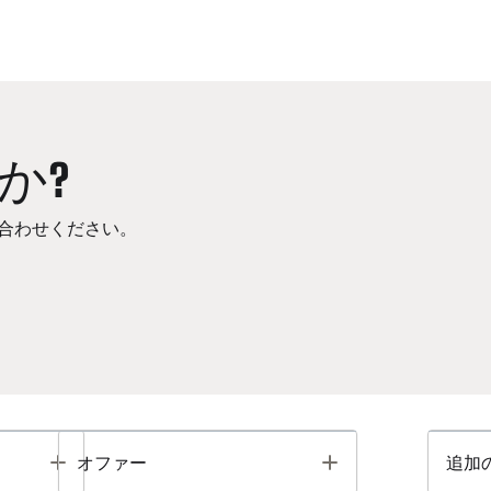
か?
合わせください。
Toggle
Toggle
オファー
追加