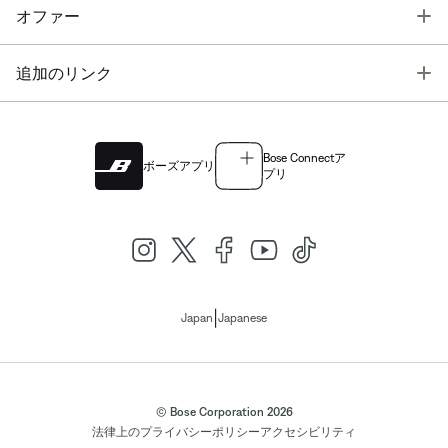
T
オファー
T
追加のリンク
Bose Connectア
ボーズアプリ
プリ
|
Japan
Japanese
© Bose Corporation 2026
法律上の
プライバシーポリシー
アクセシビリティ