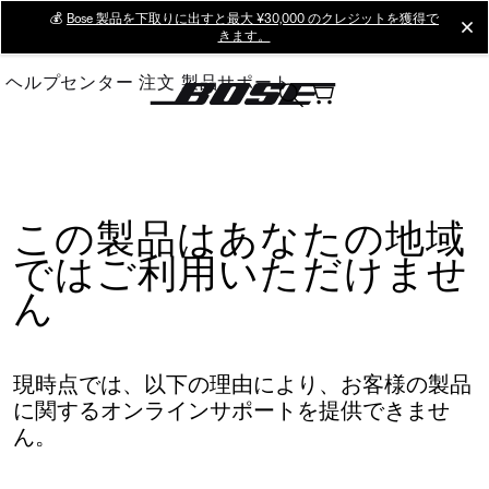
Skip
💰
Bose 製品を下取りに出すと最大 ¥30,000 のクレジットを獲得で
cl
きます。
to
Main
ヘルプセンター
注文
製品サポート
この製品はあなたの地域
ではご利用いただけませ
ん
現時点では、以下の理由により、お客様の製品
に関するオンラインサポートを提供できませ
ん。