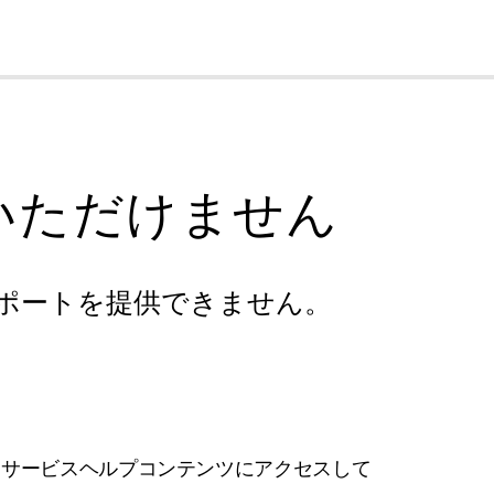
cl
いただけません
ポートを提供できません。
フサービスヘルプコンテンツにアクセスして