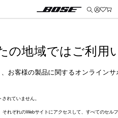
💰
Bose 製品を下取りに出すと最大 ¥30,000 のクレジットを獲得できます。
たの地域ではご利用
り、お客様の製品に関するオンラインサ
トされていません。
、それぞれのWebサイトにアクセスして、すべてのセル