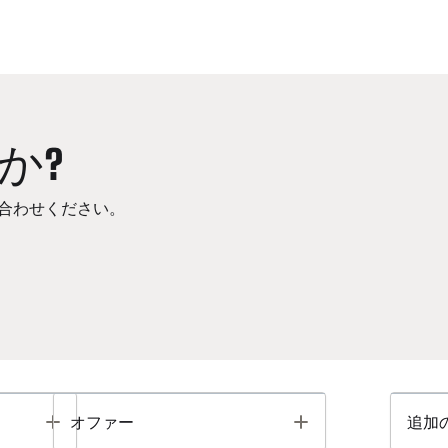
か?
合わせください。
Toggle
Toggle
オファー
追加