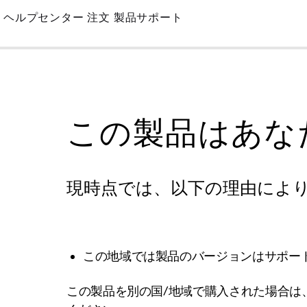
Skip
ヘルプセンター
注文
製品サポート
to
Main
この製品はあな
現時点では、以下の理由によ
この地域では製品のバージョンはサポー
この製品を別の国/地域で購入された場合は