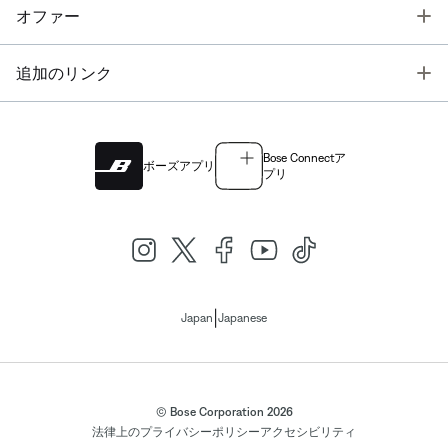
T
オファー
T
追加のリンク
Bose Connectア
ボーズアプリ
プリ
|
Japan
Japanese
© Bose Corporation 2026
法律上の
プライバシーポリシー
アクセシビリティ