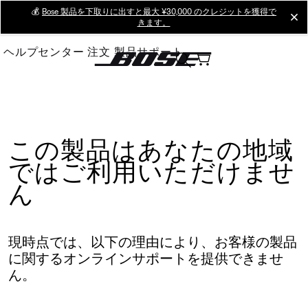
Skip
💰
Bose 製品を下取りに出すと最大 ¥30,000 のクレジットを獲得で
cl
きます。
to
Main
ヘルプセンター
注文
製品サポート
この製品はあなたの地域
ではご利用いただけませ
ん
現時点では、以下の理由により、お客様の製品
に関するオンラインサポートを提供できませ
ん。