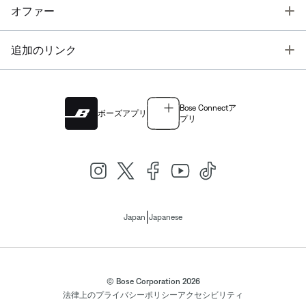
T
オファー
T
追加のリンク
Bose Connectア
ボーズアプリ
プリ
|
Japan
Japanese
© Bose Corporation 2026
法律上の
プライバシーポリシー
アクセシビリティ