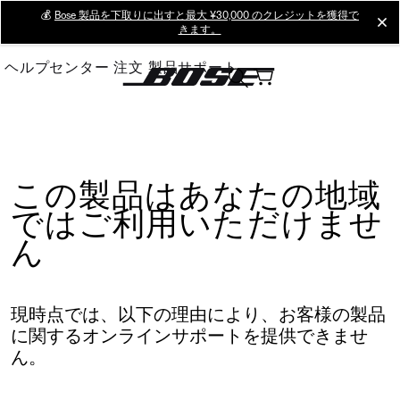
Skip
💰
Bose 製品を下取りに出すと最大 ¥30,000 のクレジットを獲得で
cl
きます。
to
Main
ヘルプセンター
注文
製品サポート
この製品はあなたの地域
ではご利用いただけませ
ん
現時点では、以下の理由により、お客様の製品
に関するオンラインサポートを提供できませ
ん。