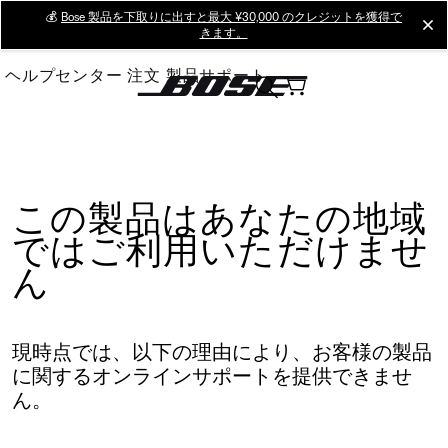
Skip
💰
Bose 製品を下取りに出すと最大 ¥30,000 のクレジットを獲得で
cl
きます。
to
Main
ヘルプセンター
注文
製品サポート
この製品はあなたの地域
ではご利用いただけませ
ん
現時点では、以下の理由により、お客様の製品
に関するオンラインサポートを提供できませ
ん。