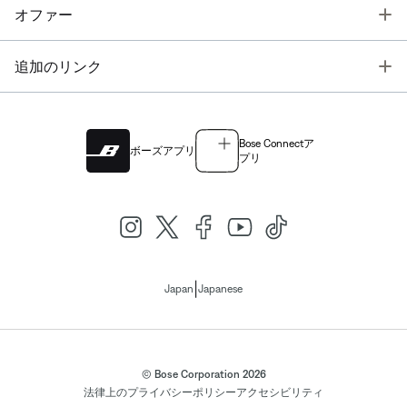
T
オファー
T
追加のリンク
Bose Connectア
ボーズアプリ
プリ
|
Japan
Japanese
© Bose Corporation 2026
法律上の
プライバシーポリシー
アクセシビリティ