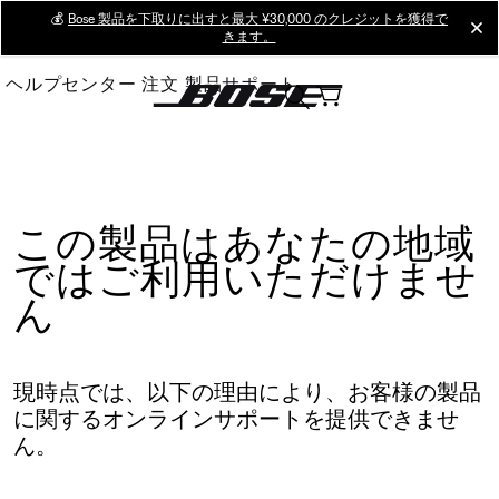
Skip
💰
Bose 製品を下取りに出すと最大 ¥30,000 のクレジットを獲得で
cl
きます。
to
Main
ヘルプセンター
注文
製品サポート
この製品はあなたの地域
ではご利用いただけませ
ん
現時点では、以下の理由により、お客様の製品
に関するオンラインサポートを提供できませ
ん。