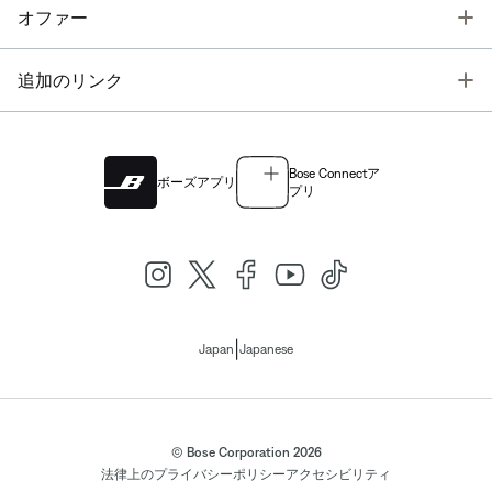
T
オファー
T
追加のリンク
Bose Connectア
ボーズアプリ
プリ
|
Japan
Japanese
© Bose Corporation 2026
法律上の
プライバシーポリシー
アクセシビリティ