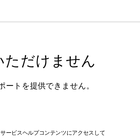
cl
いただけません
ポートを提供できません。
フサービスヘルプコンテンツにアクセスして