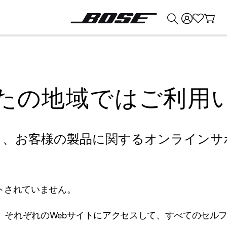
💰
Bose 製品を下取りに出すと最大 ¥30,000 のクレジットを獲得できます。
たの地域ではご利用
り、お客様の製品に関するオンラインサ
トされていません。
、それぞれのWebサイトにアクセスして、すべてのセル