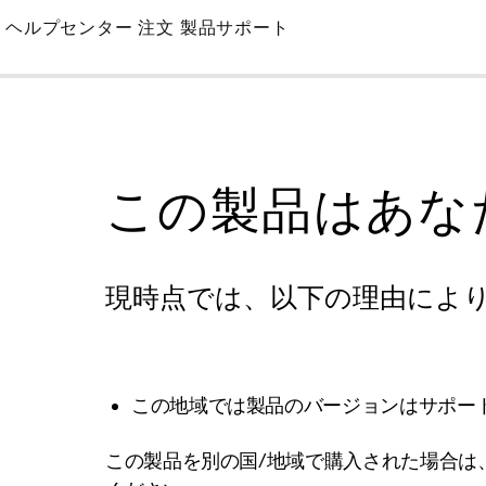
Skip
ヘルプセンター
注文
製品サポート
to
Main
この製品はあな
現時点では、以下の理由によ
この地域では製品のバージョンはサポー
この製品を別の国/地域で購入された場合は