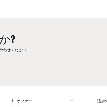
か?
合わせください。
Toggle
Toggle
オファー
追加