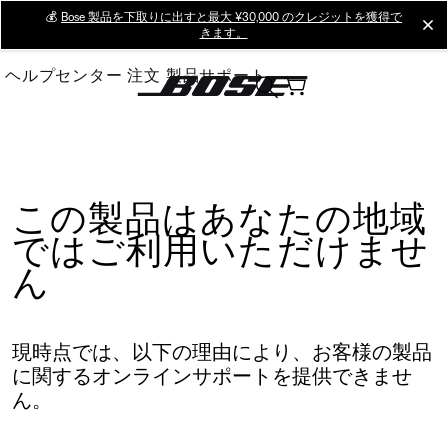
Skip
💰
Bose 製品を下取りに出すと最大 ¥30,000 のクレジットを獲得で
cl
きます。
to
Main
ヘルプセンター
注文
製品サポート
この製品はあなたの地域
ではご利用いただけませ
ん
現時点では、以下の理由により、お客様の製品
に関するオンラインサポートを提供できませ
ん。