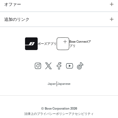
T
オファー
T
追加のリンク
Bose Connectア
ボーズアプリ
プリ
|
Japan
Japanese
© Bose Corporation 2026
法律上の
プライバシーポリシー
アクセシビリティ