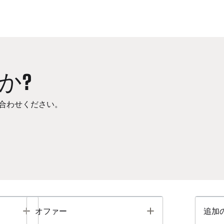
か?
合わせください。
Toggle
Toggle
オファー
追加