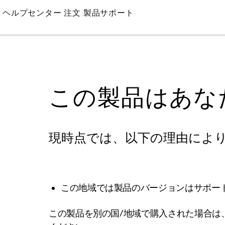
Skip
ヘルプセンター
注文
製品サポート
to
Main
この製品はあな
現時点では、以下の理由によ
この地域では製品のバージョンはサポー
この製品を別の国/地域で購入された場合は