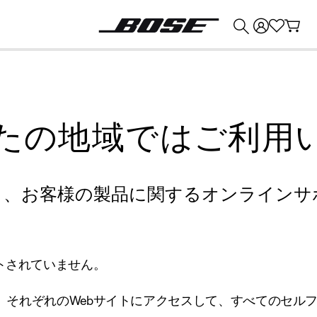
💰
Bose 製品を下取りに出すと最大 ¥30,000 のクレジットを獲得できます。
たの地域ではご利用
り、お客様の製品に関するオンラインサ
トされていません。
、それぞれのWebサイトにアクセスして、すべてのセル