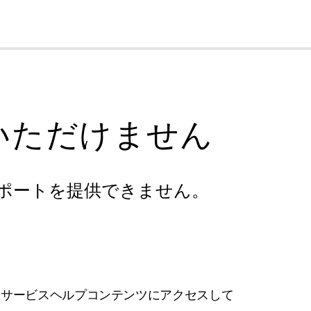
cl
いただけません
ポートを提供できません。
フサービスヘルプコンテンツにアクセスして