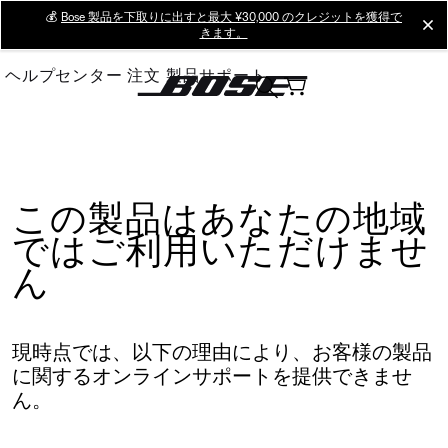
Skip
💰
Bose 製品を下取りに出すと最大 ¥30,000 のクレジットを獲得で
cl
きます。
to
Main
ヘルプセンター
注文
製品サポート
この製品はあなたの地域
ではご利用いただけませ
ん
現時点では、以下の理由により、お客様の製品
に関するオンラインサポートを提供できませ
ん。