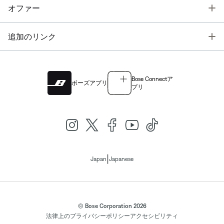
T
オファー
T
追加のリンク
Bose Connectア
ボーズアプリ
プリ
|
Japan
Japanese
© Bose Corporation 2026
法律上の
プライバシーポリシー
アクセシビリティ