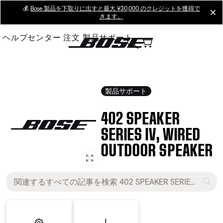
Skip
💰
Bose 製品を下取りに出すと最大 ¥30,000 のクレジットを獲得で
cl
きます。
to
Main
ヘルプセンター
注文
製品サポート
製品サポート
402 SPEAKER
SERIES IV, WIRED
OUTDOOR SPEAKER