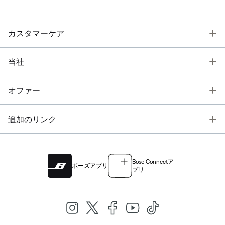
T
カスタマーケア
T
当社
T
オファー
T
追加のリンク
Bose Connectア
ボーズアプリ
プリ