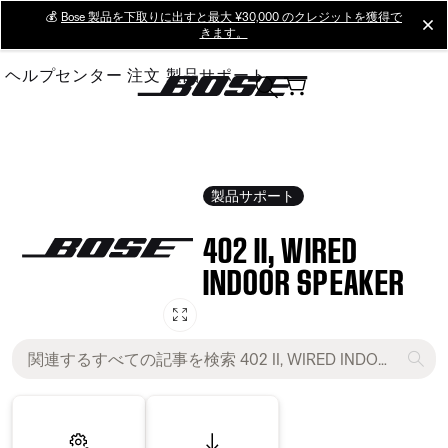
Skip
💰
Bose 製品を下取りに出すと最大 ¥30,000 のクレジットを獲得で
cl
きます。
to
Main
ヘルプセンター
注文
製品サポート
製品サポート
402 II, WIRED
INDOOR SPEAKER