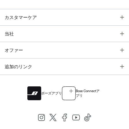
T
カスタマーケア
T
当社
T
オファー
T
追加のリンク
Bose Connectア
ボーズアプリ
プリ