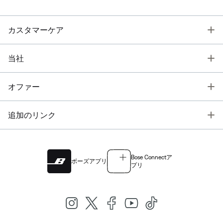
T
カスタマーケア
T
当社
T
オファー
T
追加のリンク
Bose Connectア
ボーズアプリ
プリ