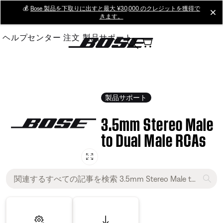
Skip
💰
Bose 製品を下取りに出すと最大 ¥30,000 のクレジットを獲得で
cl
きます。
to
Main
ヘルプセンター
注文
製品サポート
製品サポート
3.5mm Stereo Male
to Dual Male RCAs