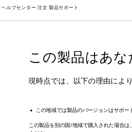
Skip
ヘルプセンター
注文
製品サポート
to
Main
この製品はあな
現時点では、以下の理由によ
この地域では製品のバージョンはサポー
この製品を別の国/地域で購入された場合は