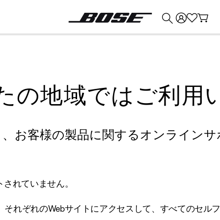
💰
Bose 製品を下取りに出すと最大 ¥30,000 のクレジットを獲得できます。
たの地域ではご利用
り、お客様の製品に関するオンラインサ
トされていません。
、それぞれのWebサイトにアクセスして、すべてのセル