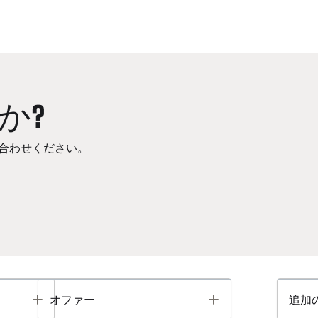
か?
合わせください。
Toggle
Toggle
オファー
追加