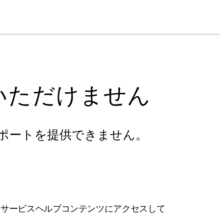
cl
いただけません
ポートを提供できません。
フサービスヘルプコンテンツにアクセスして