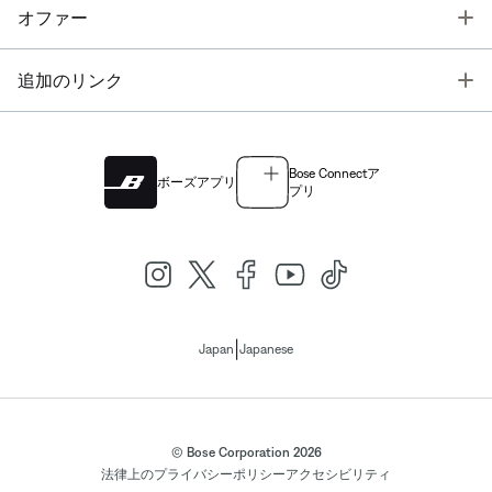
T
オファー
T
追加のリンク
Bose Connectア
ボーズアプリ
プリ
|
Japan
Japanese
© Bose Corporation 2026
法律上の
プライバシーポリシー
アクセシビリティ