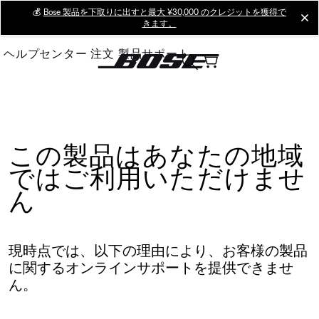
Skip
💰
Bose 製品を下取りに出すと最大 ¥30,000 のクレジットを獲得で
cl
きます。
to
Main
ヘルプセンター
注文
製品サポート
この製品はあなたの地域
ではご利用いただけませ
ん
現時点では、以下の理由により、お客様の製品
に関するオンラインサポートを提供できませ
ん。