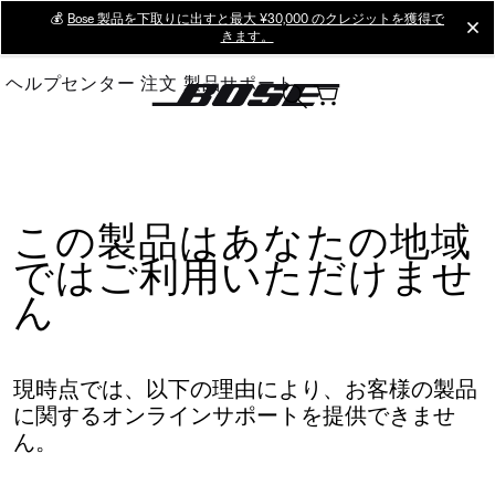
Skip
💰
Bose 製品を下取りに出すと最大 ¥30,000 のクレジットを獲得で
cl
きます。
to
Main
ヘルプセンター
注文
製品サポート
この製品はあなたの地域
ではご利用いただけませ
ん
現時点では、以下の理由により、お客様の製品
に関するオンラインサポートを提供できませ
ん。