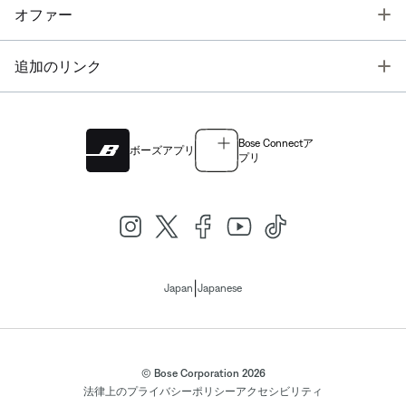
T
オファー
T
追加のリンク
Bose Connectア
ボーズアプリ
プリ
|
Japan
Japanese
© Bose Corporation 2026
法律上の
プライバシーポリシー
アクセシビリティ