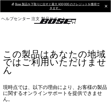
Skip
💰
Bose 製品を下取りに出すと最大 ¥30,000 のクレジットを獲得で
cl
きます。
to
Main
ヘルプセンター
注文
製品サポート
この製品はあなたの地域
ではご利用いただけませ
ん
現時点では、以下の理由により、お客様の製品
に関するオンラインサポートを提供できませ
ん。