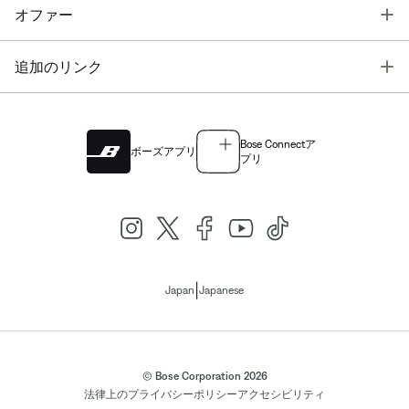
T
オファー
T
追加のリンク
Bose Connectア
ボーズアプリ
プリ
|
Japan
Japanese
© Bose Corporation 2026
法律上の
プライバシーポリシー
アクセシビリティ