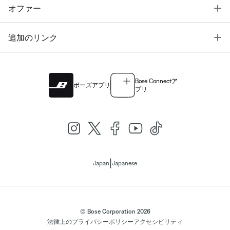
T
オファー
T
追加のリンク
Bose Connectア
ボーズアプリ
プリ
|
Japan
Japanese
© Bose Corporation 2026
法律上の
プライバシーポリシー
アクセシビリティ