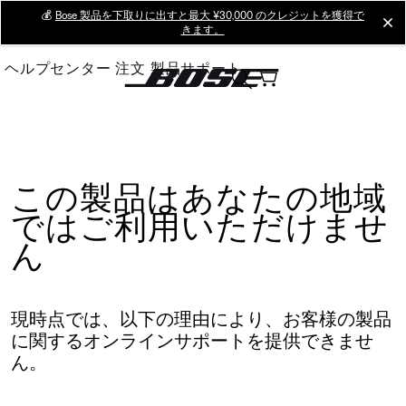
Skip
💰
Bose 製品を下取りに出すと最大 ¥30,000 のクレジットを獲得で
cl
きます。
to
Main
ヘルプセンター
注文
製品サポート
この製品はあなたの地域
ではご利用いただけませ
ん
現時点では、以下の理由により、お客様の製品
に関するオンラインサポートを提供できませ
ん。