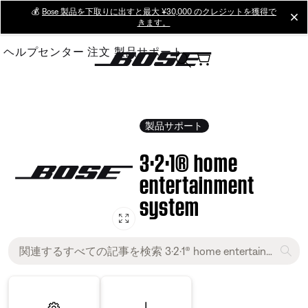
Skip
💰
Bose 製品を下取りに出すと最大 ¥30,000 のクレジットを獲得で
cl
きます。
to
Main
ヘルプセンター
注文
製品サポート
製品サポート
3·2·1® home
entertainment
system