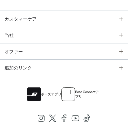
T
カスタマーケア
T
当社
T
オファー
T
追加のリンク
Bose Connectア
ボーズアプリ
プリ