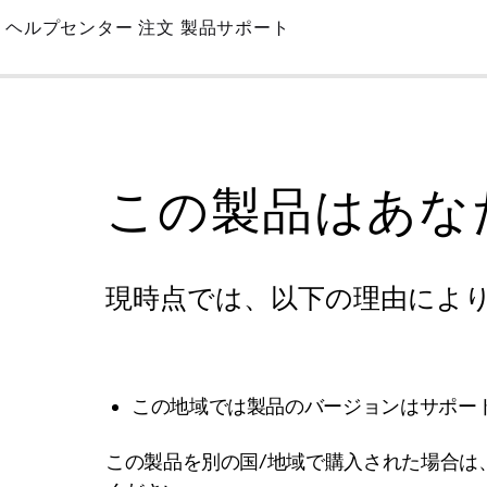
Skip
ヘルプセンター
注文
製品サポート
to
Main
この製品はあな
現時点では、以下の理由によ
この地域では製品のバージョンはサポー
この製品を別の国/地域で購入された場合は