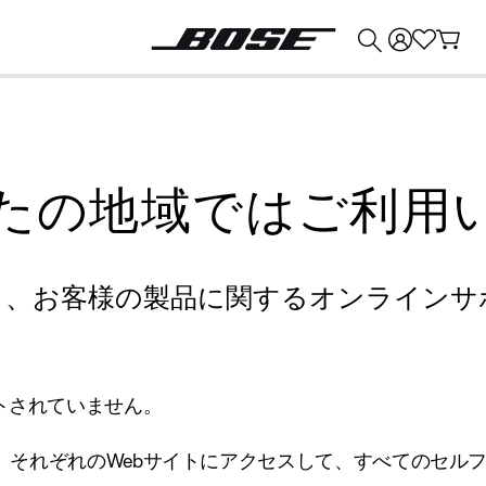
💰
Bose 製品を下取りに出すと最大 ¥30,000 のクレジットを獲得できます。
たの地域ではご利用
り、お客様の製品に関するオンラインサ
トされていません。
、それぞれのWebサイトにアクセスして、すべてのセル