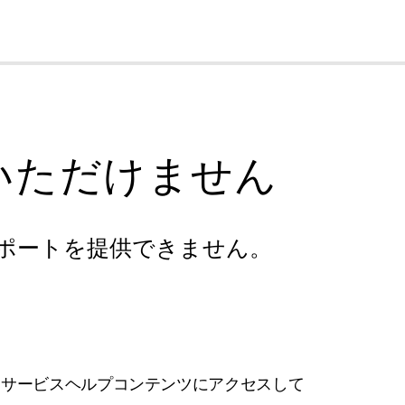
cl
いただけません
ポートを提供できません。
フサービスヘルプコンテンツにアクセスして