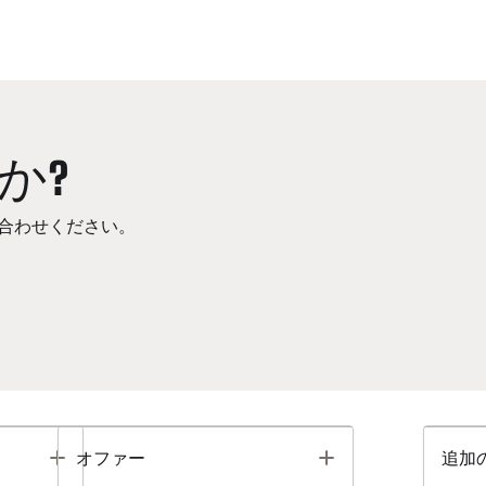
か?
合わせください。
Toggle
Toggle
オファー
追加